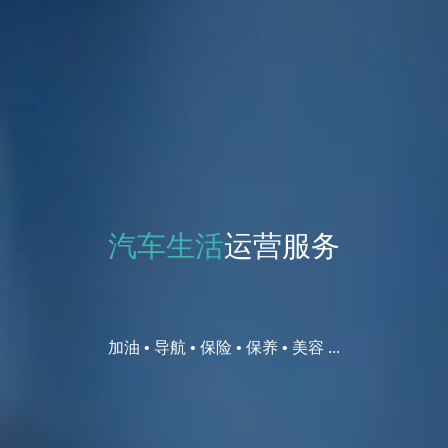
汽车生活
运营服务
加油 • 导航 • 保险 • 保养 • 美容 ...