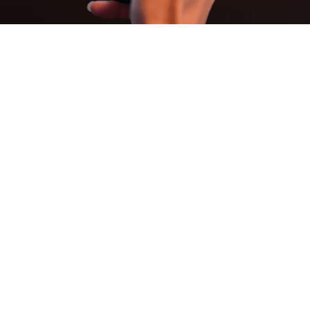
乐动网页版登录入口_乐动（中国）
开云app网站-开云（中国）
爱游戏平台-爱
游戏（中国）一站式服务平台
华体会官方版网站登录入口-华体会（中国）
华
体会·官方版网站登录入口-华体会(中国)
乐动在线平台-乐动（中国）
米兰平台-
米兰milan(中国)
开云网页版·官方站在线登入-开云(中国)
最大买球注册_买球
（中国）
开云网页版-开云kaiyun（中国）
我们的服务
SERVICE
爱游戏官方网页版-爱游
商品营销