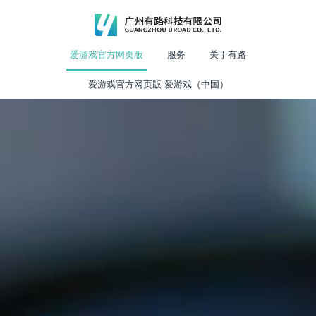
爱游戏官方网页版
爱游戏官方网页版
服务
关于有路
爱游戏官方网页版-爱游戏（中国）