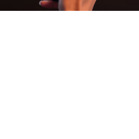
乐动网页版登录入口_乐动（中国）
开云app网站-开云（中国）
爱游戏平台-爱
游戏（中国）一站式服务平台
华体会官方版网站登录入口-华体会（中国）
华
体会·官方版网站登录入口-华体会(中国)
乐动在线平台-乐动（中国）
米兰平台-
米兰milan(中国)
开云网页版·官方站在线登入-开云(中国)
最大买球注册_买球
（中国）
开云网页版-开云kaiyun（中国）
我们的服务
SERVICE
爱游戏官方网页版-爱游
商品营销