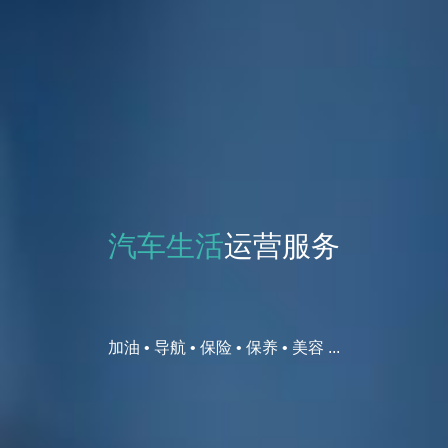
汽车生活
运营服务
加油 • 导航 • 保险 • 保养 • 美容 ...