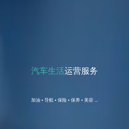
汽车生活
运营服务
加油 • 导航 • 保险 • 保养 • 美容 ...