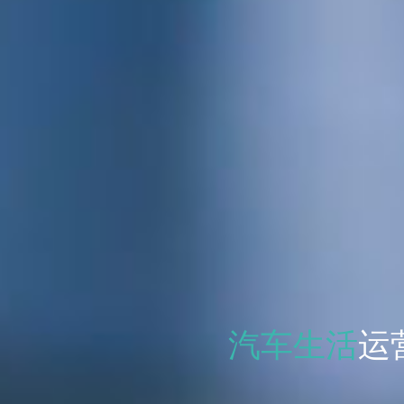
汽车生活
运