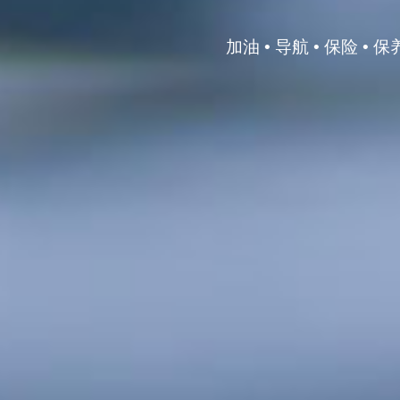
加油 • 导航 • 保险 • 保养 