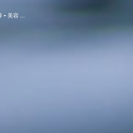
• 美容 ...