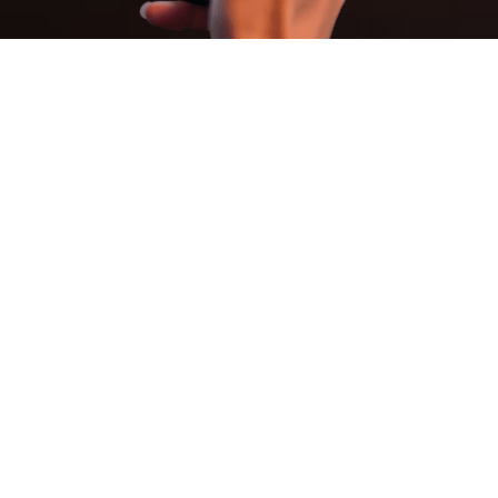
乐动网页版登录入口_乐动（中国）
开云app网站-开云（中国）
爱游戏平台-爱
游戏（中国）一站式服务平台
华体会官方版网站登录入口-华体会（中国）
华
体会·官方版网站登录入口-华体会(中国)
乐动在线平台-乐动（中国）
米兰平台-
米兰milan(中国)
开云网页版·官方站在线登入-开云(中国)
最大买球注册_买球
（中国）
开云网页版-开云kaiyun（中国）
我们的服务
SERVICE
爱游戏官方网页版-爱游
商品营销