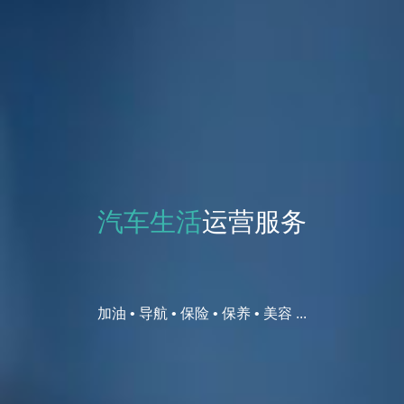
汽车生活
运营服务
加油 • 导航 • 保险 • 保养 • 美容 ...