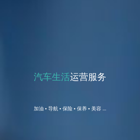
汽车生活
运营服务
加油 • 导航 • 保险 • 保养 • 美容 ...