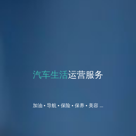
汽车生活
运营服务
加油 • 导航 • 保险 • 保养 • 美容 ...