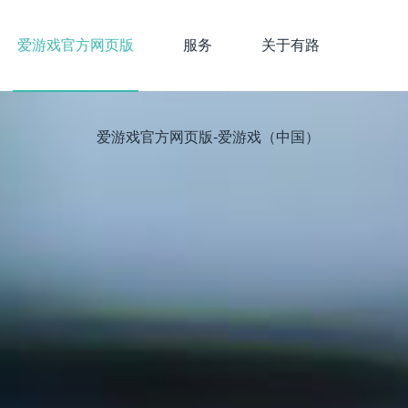
爱游戏官方网页版
服务
关于有路
爱游戏官方网页版-爱游戏（中国）