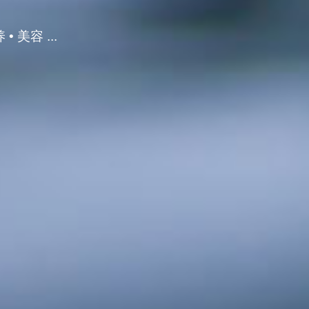
• 美容 ...