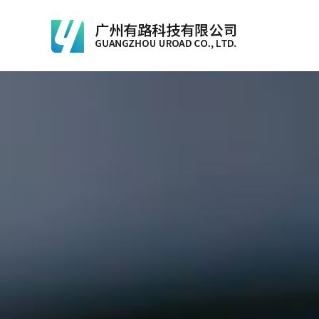
爱游戏官方网页版