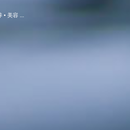
• 美容 ...